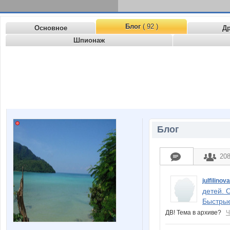
Блог
( 92 )
Основное
Д
Шпионаж
Блог
20
julfilinova
детей. 
Быстрые
ДВ! Тема в архиве?
Ч