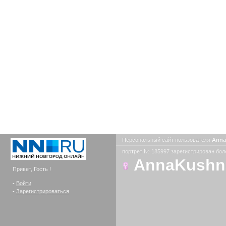
Персональный сайт пользователя
Anna
портрет № 185997 зарегистрирован боле
AnnaKushn
Привет, Гость !
-
Войти
-
Зарегистрироваться