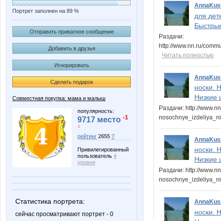
AnnaKus
Портрет заполнен на 89 %
для дет
Быстрые
Отправить приватное сообщение
Раздачи:
http://www.nn.ru/com
Добавить в друзья
Читать полностью
Игнорировать
AnnaKus
Сделать подарок
носки. 
Низкие 
Совместная покупка: мама и малыш
Раздачи: http://www.n
популярность:
-1
nosochnye_izdeliya_n
9717 место
↓
рейтинг
2655
?
AnnaKus
носки. 
Привилегированный
пользователь
4
Низкие 
уровня
Раздачи: http://www.n
nosochnye_izdeliya_n
Статистика портрета:
AnnaKus
носки. 
сейчас просматривают портрет - 0